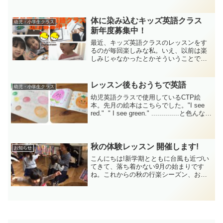
年4月から年少さん～小学4年生さん、大
募集します！
体に染み込むキッズ英語クラス
幼児・小学生クラス
新年度募集中！
最近、キッズ英語クラスのレッスンをす
るのが毎回楽しみな私。いえ、以前は楽
しみじゃなかったとかそういうことでは
なくて。笑子どもたちの目が好奇心に満
ちてきたというか、注がれる視線が少し
変わってきたように感じているのです。
レッスン後もおうちで英語
幼児・小学生クラス
その理由は、Rhymoe...
幼児英語クラスで使用しているCTP絵
本。先月の絵本はこちらでした。"I see
red." " I see green." ..............と色んな色
が出てくる絵本で、音楽のリズムも良い
ので、みんなすぐに覚えてしまいます。
秋の体験レッスン 開催します!
お知らせ
こんにちは!新学期とともに台風も近づい
てきて、落ち着かない9月の始まりです
ね。これからの秋の行楽シーズン、お天
気が荒れないことを祈ります。さて、親
子英語教室チカビディーでは、秋の体験
レッスンを開催します。ハロウィンやク
リスマス、イベントが目...