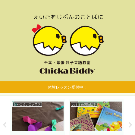
体験レッスン受付中！
おやこえいごクラス
おすすめ英語絵本
お