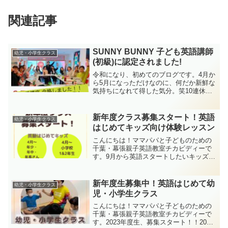
関連記事
SUNNY BUNNY 子ども英語講師
幼児・小学生クラス
(初級)に認定されました!
令和になり、初めてのブログです。4月か
ら5月になっただけなのに、何だか新鮮な
気持ちになれて得した気分。笑10連休の
GWは、車で京都へ帰省→福井の恐竜博物
館→京都→高知でキャンプ→京都→千葉
と、大移動。やっと、日常が戻ってきま
新年度クラス募集スタート！英語
幼児・小学生クラス
した^^;Ins...
はじめてキッズ向け体験レッスン
こんにちは！ママパパと子どものための
千葉・幕張親子英語教室チカビディーで
す。9月から英語スタートしたいキッズ向
けに、体験レッスンを開催します！対象
は、年少さん～小学生2年生。「春に始め
ようと思ってたけど、タイミングを逃し
新年度生募集中！英語はじめて幼
幼児・小学生クラス
た！」「迷ってるけど...
児・小学生クラス
こんにちは！ママパパと子どものための
千葉・幕張親子英語教室チカビディーで
す。2023年度生、募集スタート！！2023