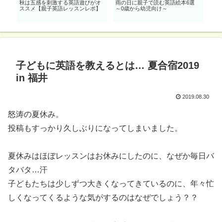
効
秋は五感を刺激する英語遊びがオ
雨の日に親子で読む英語絵本6選
ス
も
ススメ【親子英語レッスンレポ】
～0歳から幼児向け～
子どもに英語を教えるとは… 夏合宿2019
in 福井
2019.08.30
怒涛の夏休み。
投稿もすっかり久しぶりになってしまいました。
夏休みはほぼレッスンはお休みにしたのに、なぜか毎日バ
タバタ…汗
子どもたちは少しずつ大きくなってきているのに、年々忙
しくなってくるような気がするのはなぜでしょう？？