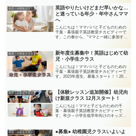
きる？？」「子どもが興味を持つかわか
らない」「今始めるとどんな力がつい
英語やりたいけどまだ早いかな…
幼児・小学生クラス
て、どんないいことがある...
と迷っている年少・年中さんママ
へ
こんにちは！ママパパと子どものための
千葉・幕張親子英語教室チカビディーで
す。この春から、”ママと一緒に参加する”
年少・年中さん向けの親子キッズクラス
を新規開講します！英語は小さいうちか
らって聞くけど、習い事させるにはまだ
新年度生募集中！英語はじめて幼
幼児・小学生クラス
早い気も…そんなふ...
児・小学生クラス
こんにちは！ママパパと子どものための
千葉・幕張親子英語教室チカビディーで
す。2023年度生、募集スタート！！2023
年4月から年少さん～小学4年生さん、大
募集します！
【体験レッスン追加開催】幼児向
幼児・小学生クラス
け新規クラス 12月スタート！
こんにちは！ママと子どものための千
葉・幕張親子英語教室チカビディーで
す。年少～小学生低学年向けのキッズク
ラス。2021年12月に、新規クラスを開講
することとなりました！！既存クラスに
いきなり入るのは不安、イチからスター
●募集● 幼稚園児クラスいよいよ
幼児・小学生クラス
トしたい、というお子さ...