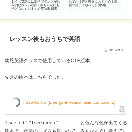
英
おうち英語には親子でダンスが効
おでかけ好き家族におすすめ！幕
0歳
果的な深～い理由 | 赤ちゃんにも
張で親子で遊べる公園5選
リス
子どもにもおすすめ英語歌10選
レッスン後もおうちで英語
2018.09.06
幼児英語クラスで使用しているCTP絵本。
先月の絵本はこちらでした。
I See Colors (Emergent Reader Science; Level 1)
“I see red.” ” I see green.” …………..と色んな色が出てくる
絵本で、音楽のリズムも良いので、みんなすぐに覚えてし