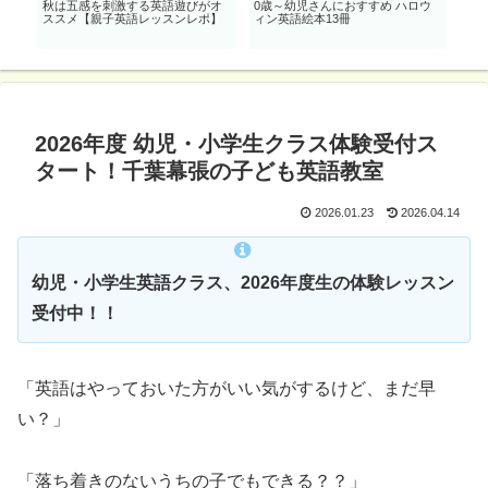
英
秋は五感を刺激する英語遊びがオ
0歳～幼児さんにおすすめ ハロウ
親
ススメ【親子英語レッスンレポ】
ィン英語絵本13冊
パー
語絵
2026年度 幼児・小学生クラス体験受付ス
タート！千葉幕張の子ども英語教室
2026.01.23
2026.04.14
幼児・小学生英語クラス、2026年度生の体験レッスン
受付中！！
「英語はやっておいた方がいい気がするけど、まだ早
い？」
「落ち着きのないうちの子でもできる？？」