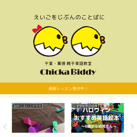
体験レッスン受付中！
おやこえいごクラス
おすすめ英語絵本
お