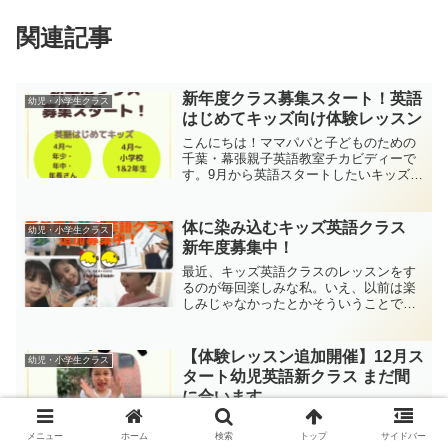
関連記事
新年度クラス募集スタート！英語
幼児・小学生クラス
はじめてキッズ向け体験レッスン
こんにちは！ママパパと子どものための
千葉・幕張親子英語教室チカビディーで
す。9月から英語スタートしたいキッズ向
けに、体験レッスンを開催します！対象
は、年少さん～小学生2年生。「春に始め
ようと思ってたけど、タイミングを逃し
体に染み込むキッズ英語クラス
幼児・小学生クラス
た！」「迷ってるけど...
新年度募集中！
最近、キッズ英語クラスのレッスンをす
るのが毎回楽しみな私。いえ、以前は楽
しみじゃなかったとかそういうことでは
なくて。笑子どもたちの目が好奇心に満
ちてきたというか、注がれる視線が少し
変わってきたように感じているのです。
【体験レッスン追加開催】12月ス
幼児・小学生クラス
その理由は、Rhymoe...
タート幼児英語新クラス まだ間
に合います
こんにちは！ママパパと子どものための
千葉・幕張親子英語教室チカビディーで
メニュー
ホーム
検索
トップ
サイドバー