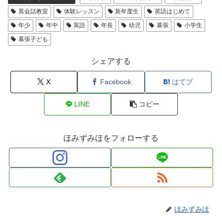
英会話教室
体験レッスン
新年度生
英語はじめて
年少
年中
英語
年長
幼児
幕張
小学生
幕張子ども
シェアする
X
Facebook
はてブ
LINE
コピー
ほみずみほをフォローする
ほみずみほ