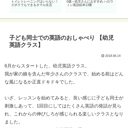
幕
トイレトレーニングはいらない！
0歳～幼児さんにおすすめ ハロウ
親子
ズボラでもできるオマル生活
ィン英語絵本13冊
開!
子ども同士での英語のおしゃべり 【幼児
英語クラス】
2018.06.14
6月からスタートした、幼児英語クラス。
我が家の娘を含んだ年少さんのクラスで、始める前はどん
な風になるか正直ドキドキでした。
いざ、レッスンを始めてみると、良い感じに子ども同士が
刺激しあって、1回目にしてはたくさん英語の発話が見ら
れ、これからの伸びしろが感じられる楽しいクラスとなり
ました。