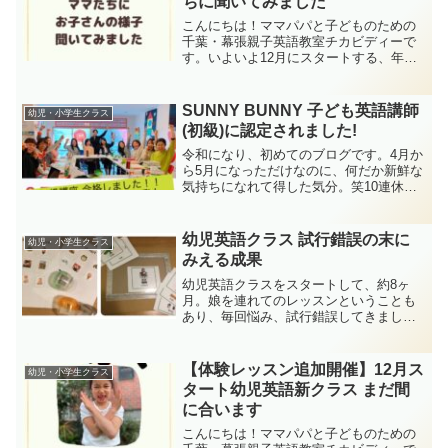
ちに聞いてみました
こんにちは！ママパパと子どものための
千葉・幕張親子英語教室チカビディーで
す。いよいよ12月にスタートする、年少
～年長向けのキッズ新クラス♪新たな元気
キッズたちが増えるのを今から楽しみに
しています。まだ2名ほど空きがあります
SUNNY BUNNY 子ども英語講師
幼児・小学生クラス
ので、ご興味のある...
(初級)に認定されました!
令和になり、初めてのブログです。4月か
ら5月になっただけなのに、何だか新鮮な
気持ちになれて得した気分。笑10連休の
GWは、車で京都へ帰省→福井の恐竜博物
館→京都→高知でキャンプ→京都→千葉
と、大移動。やっと、日常が戻ってきま
幼児英語クラス 試行錯誤の末に
幼児・小学生クラス
した^^;Ins...
みえる成果
幼児英語クラスをスタートして、約8ヶ
月。娘を連れてのレッスンということも
あり、毎回悩み、試行錯誤してきまし
た。初めて親子英語レッスンを始めたの
が、娘が約6ヶ月のとき。
【体験レッスン追加開催】12月ス
幼児・小学生クラス
タート幼児英語新クラス まだ間
に合います
こんにちは！ママパパと子どものための