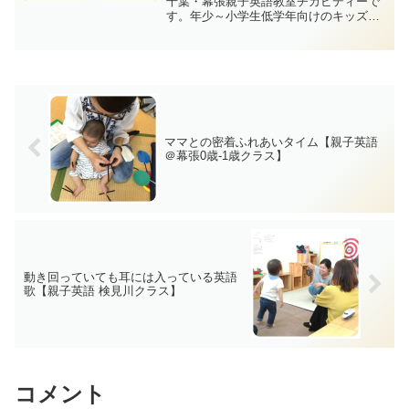
千葉・幕張親子英語教室チカビディーで
す。年少～小学生低学年向けのキッズク
ラス。2021年12月に開講する新規クラ
ス。ご要望により体験レッスンを追加で
開催することとなりました。既存クラス
にいきなり入るのは不...
ママとの密着ふれあいタイム【親子英語
＠幕張0歳-1歳クラス】
動き回っていても耳には入っている英語
歌【親子英語 検見川クラス】
コメント