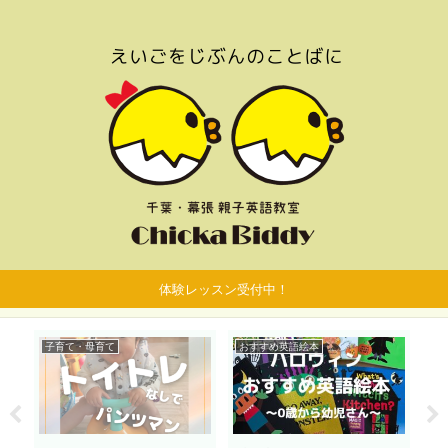
体験レッスン受付中！
子育て・母育て
おすすめ英語絵本
お