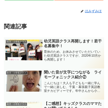
ほみずみほ
関連記事
幼児英語クラス再開します！若干
幼児・小学生クラス
名募集中！
育休のため、お休みさせていただいてい
た幼児英語クラスですが、2020年10月か
ら再開します！
聞いた音が文字につながる ライ
幼児・小学生クラス
モーフォニックス紹介②
こんにちは！大人も子どもも一緒に学ん
で一緒に楽しむ、千葉・幕張親子英語教
室チカビディーです。年中さんから小学
校低学年対象のキッズクラスで導入して
いる、英語のリズムと体の動きを文字へ
つなげるライモーフォニックス。※ライ
【ご感想】キッズクラスのママた
幼児・小学生クラス
モーフォニックスについて...