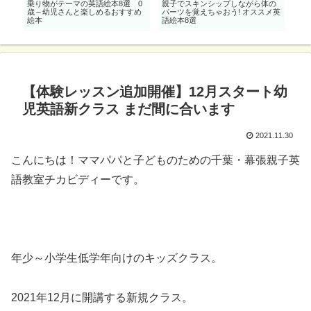
選
乗り物がテーマの英語絵本8選 0
親子でスキンシップしながら体の
親
歳～幼児さんと楽しめるおすすめ
パーツを覚えちゃおう! オススメ英
語歌
絵本
語絵本8選
【体験レッスン追加開催】12月スタート幼
児英語新クラス まだ間に合います
2021.11.30
こんにちは！ママパパと子どものための千葉・幕張親子英
語教室チカビディーです。
年少～小学生低学年向けのキッズクラス。
2021年12月に開講する新規クラス。