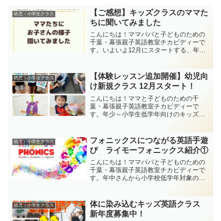
【ご感想】キッズクラスのママた
幼児・小学生クラス
ちに聞いてみました
こんにちは！ママパパと子どものための
千葉・幕張親子英語教室チカビディーで
す。いよいよ12月にスタートする、年少
～年長向けのキッズ新クラス♪新たな元気
キッズたちが増えるのを今から楽しみに
しています。まだ2名ほど空きがあります
【体験レッスン追加開催】幼児向
幼児・小学生クラス
ので、ご興味のある...
け新規クラス 12月スタート！
こんにちは！ママと子どものための千
葉・幕張親子英語教室チカビディーで
す。年少～小学生低学年向けのキッズク
ラス。2021年12月に、新規クラスを開講
することとなりました！！既存クラスに
いきなり入るのは不安、イチからスター
フォニックスにつながる英語手遊
幼児・小学生クラス
トしたい、というお子さ...
び ライモーフォニックス紹介①
こんにちは！ママパパと子どものための
千葉・幕張親子英語教室チカビディーで
す。年中さんから小学校低学年対象のキ
ッズクラスで導入している、英語のリズ
ムと体の動きを文字へつなげるライモー
フォニックス。※ライモーフォニックス
体に染み込むキッズ英語クラス
幼児・小学生クラス
については、こちらの記事...
新年度募集中！