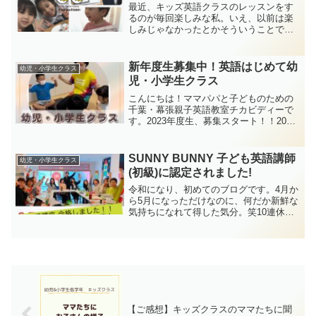
最近、キッズ英語クラスのレッスンをす
るのが毎回楽しみな私。いえ、以前は楽
しみじゃなかったとかそういうことでは
なくて。笑子どもたちの目が好奇心に満
ちてきたというか、注がれる視線が少し
変わってきたように感じているのです。
新年度生募集中！英語はじめて幼
幼児・小学生クラス
その理由は、Rhymoe...
児・小学生クラス
こんにちは！ママパパと子どものための
千葉・幕張親子英語教室チカビディーで
す。2023年度生、募集スタート！！2023
年4月から年少さん～小学4年生さん、大
募集します！
SUNNY BUNNY 子ども英語講師
幼児・小学生クラス
(初級)に認定されました!
令和になり、初めてのブログです。4月か
ら5月になっただけなのに、何だか新鮮な
気持ちになれて得した気分。笑10連休の
GWは、車で京都へ帰省→福井の恐竜博物
館→京都→高知でキャンプ→京都→千葉
と、大移動。やっと、日常が戻ってきま
した^^;Ins...
【ご感想】キッズクラスのママたちに聞