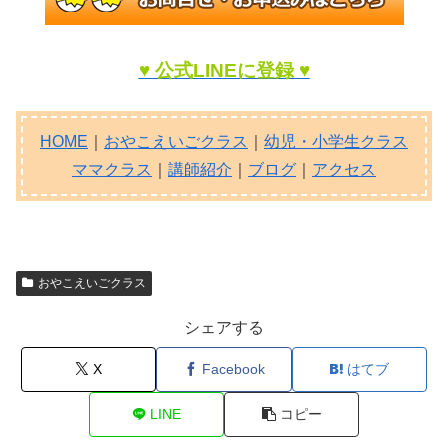
♥ 公式LINEに登録 ♥
HOME
｜
おやこえいごクラス
｜
幼児・小学生クラス
ママクラス
｜
講師紹介
｜
ブログ
｜
アクセス
おやこえいごクラス
シェアする
X
Facebook
はてブ
LINE
コピー