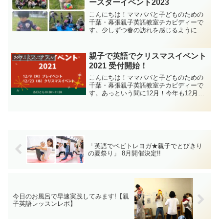
ースターイベント2023
こんにちは！ママパパと子どものための
千葉・幕張親子英語教室チカビディーで
す。少しずつ春の訪れを感じるようにな
ってきましたね。春、といえば、イース
ター！チカビディーでは今年も親子でイ
ースターイベントを開催します！
親子で英語でクリスマスイベント
おやこえいごクラス
2021 受付開始！
こんにちは！ママパパと子どものための
千葉・幕張親子英語教室チカビディーで
す。あっという間に12月！今年も12月は
クリスマス月間として、クリスマスの雰
囲気を盛大に楽しみたいと思います♪英語
リズムにこだわるチカビディーならでは
のクリスマス。子ど...
「英語でベビトレヨガ★親子でとびきり
の夏祭り」 8月開催決定!!
今日のお風呂で早速実践してみます!【親
子英語レッスンレポ】