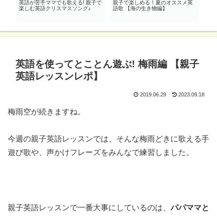
効
英語が苦手ママでも歌える! 親子で
親子で楽しめる！夏のオススメ英
親子
も
楽しむ英語クリスマスソング♪
語歌 【海の生き物編】
開!
英語を使ってとことん遊ぶ! 梅雨編 【親子
英語レッスンレポ】
2019.06.29
2023.09.18
梅雨空が続きますね。
今週の親子英語レッスンでは、そんな梅雨どきに歌える手
遊び歌や、声かけフレーズをみんなで練習しました。
親子英語レッスンで一番大事にしているのは、
パパママと