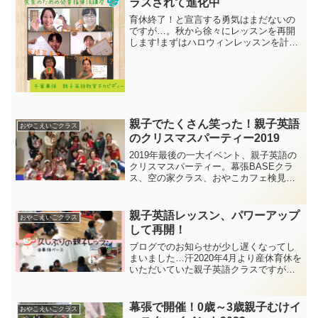
ラスされて進化中
育休終了！と宣言する勇気はまだないの
ですが…。秋から徐々にレッスンを再開
します!まずはハロウィンレッスンを計画
中♪詳細は近日中に公開予定です！
親子でたくさん笑った！親子英語
おやこえいごクラス
のクリスマスパーティー2019
2019年最後の一大イベント、親子英語の
クリスマスパーティー。幕張BASEクラ
ス、空の家クラス、おやこカフェ検見川
クラスの３つのクラスで、それぞれ盛大
に開催しました。ご参加いただいた親子
の皆様、本当にありがとうございまし
親子英語レッスン、パワーアップ
おやこえいごクラス
た！！
して再開！
ブログでのお知らせが少し遅くなってし
まいました…汗2020年4月より産休育休を
いただいていた親子英語クラスですが、
2021年1月より再開いたしました!!
幕張で開催！0歳～3歳親子むけイ
おやこえいごクラス