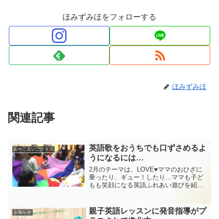
ほみずみほをフォローする
ほみずみほ
関連記事
英語歌をおうちでも口ずさめるよ
おやこえいごクラス
うになるには…
2月のテーマは、LOVE♥ママのおひざに
乗ったり、ギュー！したり…ママも子ど
もも笑顔になる英語ふれあい遊びを紹
介。
親子英語レッスンに発音指導がプ
お知らせ