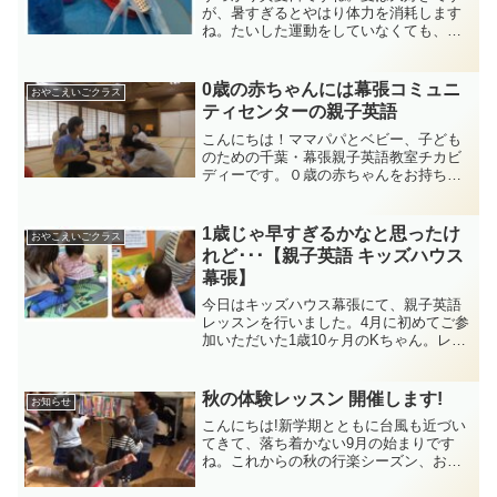
が、暑すぎるとやはり体力を消耗します
ね。たいした運動をしていなくても、夕
方になると体がクタクタです･･･汗そんな
暑い7月のレッスンテーマは「お風呂」。
湯船のなかで歌える歌や、体を洗いなが
0歳の赤ちゃんには幕張コミュニ
おやこえいごクラス
ら体のいろんな場所...
ティセンターの親子英語
こんにちは！ママパパとベビー、子ども
のための千葉・幕張親子英語教室チカビ
ディーです。０歳の赤ちゃんをお持ちの
ママさん。「腰もすわってきておでかけ
もしやすくなったから何か習い事したい
な～」「職場復帰までの期間で、我が子
1歳じゃ早すぎるかなと思ったけ
おやこえいごクラス
と楽しめる経験をしたいな...
れど･･･【親子英語 キッズハウス
幕張】
今日はキッズハウス幕張にて、親子英語
レッスンを行いました。4月に初めてご参
加いただいた1歳10ヶ月のKちゃん。レッ
スンで使用した音楽をおうちでもいつも
聴いて楽しそうに踊ってくれているそう♪
今日もレッスンスタート!でHello Song♪が
秋の体験レッスン 開催します!
お知らせ
流...
こんにちは!新学期とともに台風も近づい
てきて、落ち着かない9月の始まりです
ね。これからの秋の行楽シーズン、お天
気が荒れないことを祈ります。さて、親
子英語教室チカビディーでは、秋の体験