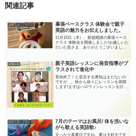
関連記事
幕張ベースクラス 体験会で親子
おやこえいごクラス
英語の魅力をお伝えしました。
11月15日（木）、新規開講の幕張ベース
クラス 体験会を開催しました!お越しいた
だいた皆さま、ありがとうございました!
レッスンのはじめに、親子英語の魅力に
ついて少しお話をさせていただきまし
た。
親子英語レッスンに発音指導がプ
お知らせ
ラスされて進化中
育休終了！と宣言する勇気はまだないの
ですが…。秋から徐々にレッスンを再開
します!まずはハロウィンレッスンを計画
中♪詳細は近日中に公開予定です！
7月のテーマはお風呂! 体を洗いな
おやこえいごクラス
がら歌える英語歌♪
すっかり真夏日ですね。夏は大好きです