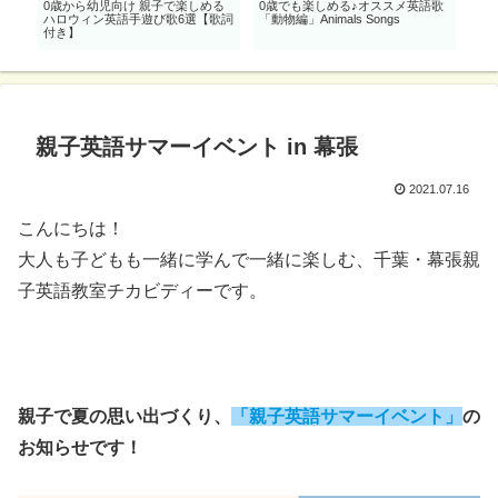
英
0歳から幼児向け 親子で楽しめる
0歳でも楽しめる♪オススメ英語歌
お
ハロウィン英語手遊び歌6選【歌詞
「動物編」Animals Songs
張で
付き】
親子英語サマーイベント in 幕張
2021.07.16
こんにちは！
大人も子どもも一緒に学んで一緒に楽しむ、千葉・幕張親
子英語教室チカビディーです。
親子で夏の思い出づくり、
「親子英語サマーイベント」
の
お知らせです！