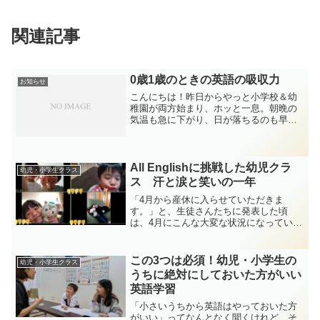
関連記事
0歳1歳のときの英語の吸収力
お知らせ
こんにちは！昨日からやっと小学校＆幼
稚園が両方始まり、ホッと一息。朝晩の
気温も急に下がり、日が落ちるのも早く
なりましたね。スズムシの鳴き声も聞こ
えてきたりして…、なんだか切ない秋の
到来ですね。
All Englishに挑戦した幼児クラ
幼児・小学生クラス
ス 汗と涙と笑いの一年
「4月から産休に入らせていただきま
す。」と、生徒さんたちに発表した頃
は、4月にこんな大変な状況になっている
なんて、想像もしていませんでした。
この3つは必須！幼児・小学生の
幼児・小学生クラス
うちに絶対にしておいた方がいい
英語学習
「小さいうちから英語はやっておいた方
がいい」ってなんとなく聞くけれど、そ