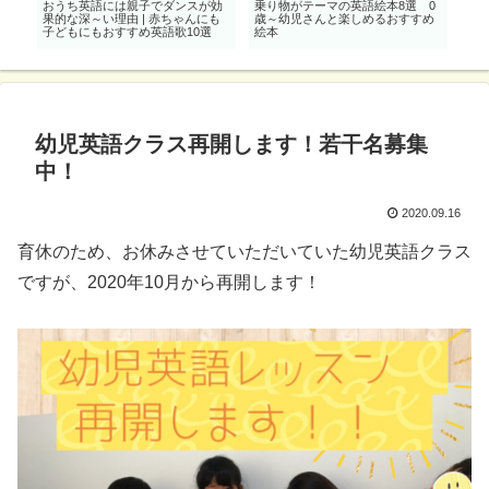
の
おうち英語には親子でダンスが効
乗り物がテーマの英語絵本8選 0
お
メ英
果的な深～い理由 | 赤ちゃんにも
歳～幼児さんと楽しめるおすすめ
張で
子どもにもおすすめ英語歌10選
絵本
幼児英語クラス再開します！若干名募集
中！
2020.09.16
育休のため、お休みさせていただいていた幼児英語クラス
ですが、2020年10月から再開します！