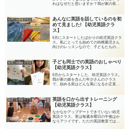
れはなぜだと思いますか？我が家の長
男、現在中学１年生。ガッツリ中学英語
が始まって、痛感したことがあります。
「あ～、小学生のうちにもっと英語やっ
あんなに英語を話しているのを初
幼児・小学生クラス
ておいてあげれば良かった…...
めて見ました! 【幼児英語クラ
ス】
6月にスタートしたばかりの幼児英語クラ
ス。私にとっても始めての幼稚園児さん
向けのレッスンなので、子どもたちの反
応が気になるところでしたが、どんどん
発話が出ています!
子ども同士での英語のおしゃべり
幼児・小学生クラス
【幼児英語クラス】
6月からスタートした、幼児英語クラス。
我が家の娘を含んだ年少さんのクラス
で、始める前はどんな風になるか正直ド
キドキでした。いざ、レッスンを始めて
みると、良い感じに子ども同士が刺激し
あって、1回目にしてはたくさん英語の発
英語を口から出すトレーニング
幼児・小学生クラス
話が見られ、これからの...
【幼児英語クラス】
なかなかアップデートできていない幼児
英語クラス。実は毎週水曜日の午後はか
なりアツイです。ただの英語教室ではな
く、英語トレーニングジム(!?) と言って