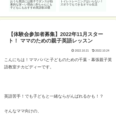
ク
おうち英語には親子でダンスが効
トイレトレーニングはいらない！
秋
果的な深～い理由 | 赤ちゃんにも
ズボラでもできるオマル生活
ス
子どもにもおすすめ英語歌10選
【体験会参加者募集】2022年11月スター
ト！ ママのための親子英語レッスン
2022.10.21
2022.10.24
こんにちは！ママパパと子どものための千葉・幕張親子英
語教室チカビディーです。
英語苦手！でも子どもと一緒ならがんばれるかも！？
そんなママ向けの、