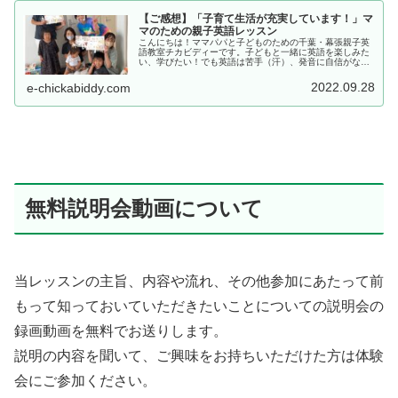
【ご感想】「子育て生活が充実しています！」マ
マのための親子英語レッスン
こんにちは！ママパパと子どものための千葉・幕張親子英
語教室チカビディーです。子どもと一緒に英語を楽しみた
い、学びたい！でも英語は苦手（汗）、発音に自信がない
（涙）というママ向けの「ママのための親子英語レッス
ン」昨年9月に開講した1期にご参加...
2022.09.28
e-chickabiddy.com
無料説明会動画について
当レッスンの主旨、内容や流れ、その他参加にあたって前
もって知っておいていただきたいことについての説明会の
録画動画を無料でお送りします。
説明の内容を聞いて、ご興味をお持ちいただけた方は体験
会にご参加ください。