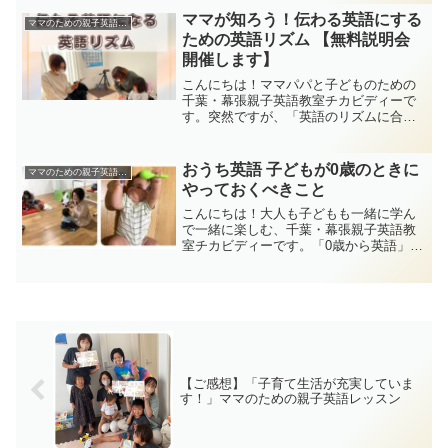
ます。→公式LINEの登録はこちらから。
ママが知ろう！伝わる英語にする
ママのための親子英語レッスン
こんにちは！マ...
ための英語リズム 【無料説明会
開催します】
こんにちは！ママパパと子どものための
千葉・幕張親子英語教室チカビディーで
す。突然ですが、「英語のリズムに合わ
せて遊びます♪」と聞いて、どんなことを
イメージしますか？「英語の歌を歌った
り、楽器を鳴らしたりする？」「英語の
おうち英語 子どもが0歳のときに
ママのための親子英語レッスン
歌に合わせて体を動かす...
やっておくべきこと
こんにちは！大人も子どもも一緒に学ん
で一緒に楽しむ、千葉・幕張親子英語教
室チカビディーです。「0歳から英語」っ
ていうと、ちょっと前までは、日本語も
話せないのに、早すぎない？？なんて声
もよく聞きましたが、最近では「0歳から
の親子英語」というレ...
【ご感想】「子育て生活が充実していま
す！」ママのための親子英語レッスン