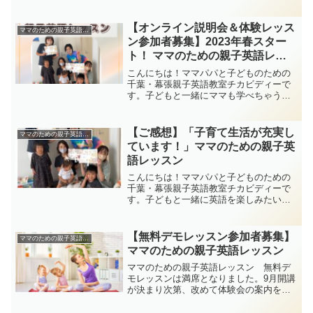
「ママのための親子英語レッスン」。
2023年４月末、新クラススタートが決定
しました！おうちで子どもと一緒に英語
【オンライン説明会＆体験レッス
ママのための親子英語レッスン
を楽しみたい！でも自分は...
ン参加者募集】2023年春スター
ト！ ママのための親子英語レッ
スン
こんにちは！ママパパと子どものための
千葉・幕張親子英語教室チカビディーで
す。子どもと一緒にママも学べちゃう
「ママのための親子英語レッスン」。
2023年春スタートクラスの参加者受付を
開始しました！！おうちで子どもと一緒
【ご感想】「子育て生活が充実し
ママのための親子英語レッスン
に英語を楽しみたい！でも...
ています！」ママのための親子英
語レッスン
こんにちは！ママパパと子どものための
千葉・幕張親子英語教室チカビディーで
す。子どもと一緒に英語を楽しみたい、
学びたい！でも英語は苦手（汗）、発音
に自信がない（涙）というママ向けの
「ママのための親子英語レッスン」昨年9
【無料デモレッスン参加者募集】
ママのための親子英語レッスン
月に開講した1期にご参加...
ママのための親子英語レッスン
ママのための親子英語レッスン 無料デ
モレッスンは満席となりました。9月開講
が決まり次第、改めて体験会の案内をい
たしますので少々お待ちください。公式
LINE・インスタでも随時情報配信してい