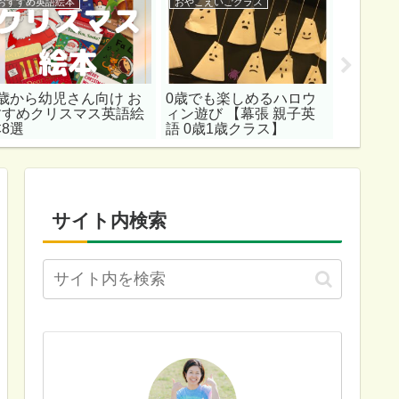
おすすめ英語絵本
おやこえいごクラス
おやこえ
0歳から幼児さん向け お
0歳でも楽しめるハロウ
秋は五
すすめクリスマス英語絵
ィン遊び 【幕張 親子英
遊びが
本8選
語 0歳1歳クラス】
語レッ
サイト内検索