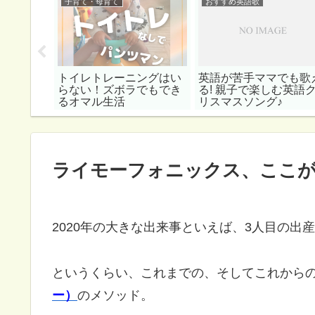
子育て・母育て
おすすめ英語歌
読む英語
トイレトレーニングはい
英語が苦手ママでも歌
から幼児向
らない！ズボラでもでき
る! 親子で楽しむ英語
るオマル生活
リスマスソング♪
ライモーフォニックス、ここ
2020年の大きな出来事といえば、3人目の出産
というくらい、これまでの、そしてこれから
ー）
のメソッド。