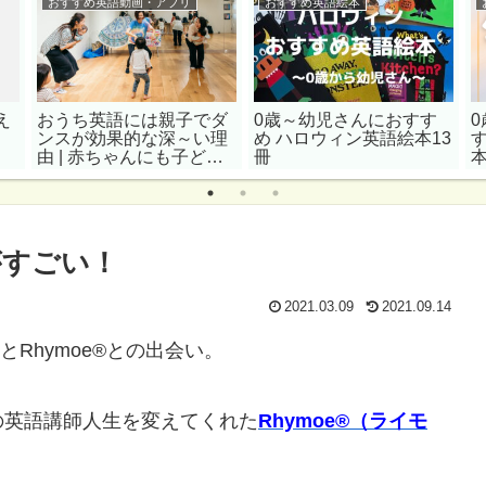
おすすめ英語動画・アプリ
おすすめ英語絵本
え
おうち英語には親子でダ
0歳～幼児さんにおすす
ク
ンスが効果的な深～い理
め ハロウィン英語絵本13
由 | 赤ちゃんにも子ども
冊
にもおすすめ英語歌10選
がすごい！
2021.03.09
2021.09.14
とRhymoe®との出会い。
の英語講師人生を変えてくれた
Rhymoe®（ライモ