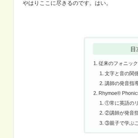
やはりここに尽きるのです。はい。
目
従来のフォニッ
文字と音の関
講師の発音指
Rhymoe® Phon
①常に英語の
②講師が発音
③親子で学ぶ