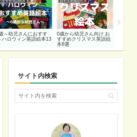
おすすめ英語絵本
おすすめ英語絵本
おすすめ
0歳～幼児さんにおすす
0歳から幼児さん向け お
親子で
め ハロウィン英語絵本13
すすめクリスマス英語絵
7選 ～
冊
本8選
サイト内検索