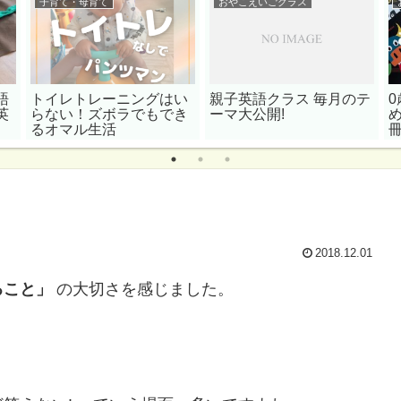
子育て・母育て
おやこえいごクラス
語
トイレトレーニングはい
親子英語クラス 毎月のテ
英
らない！ズボラでもでき
ーマ大公開!
るオマル生活
2018.12.01
ること」
の大切さを感じました。