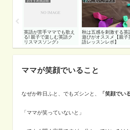
おすすめ英語歌
おやこえいごクラス
！夏のオ
英語が苦手ママでも歌え
秋は五感を刺激する英
【海の生き
る! 親子で楽しむ英語ク
遊びがオススメ【親子
リスマスソング♪
語レッスンレポ】
ママが笑顔でいること
なぜか昨日ふと、でもズシンと、
「笑顔でい
「ママが笑っていないと」