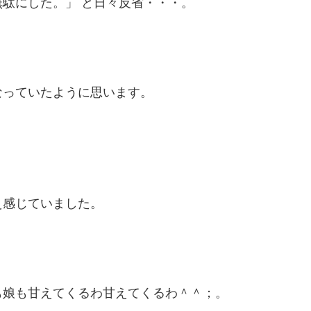
駄にした。」 と日々反省・・・。
なっていたように思います。
え感じていました。
も娘も甘えてくるわ甘えてくるわ＾＾；。