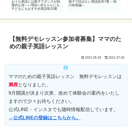
ウ
おうち英語には親子でダンスが効
親子で読みたい英語絵本7選 ～秋
ス
果的な深～い理由 | 赤ちゃんにも
の味覚編～
子どもにもおすすめ英語歌10選
【無料デモレッスン参加者募集】ママのた
めの親子英語レッスン
2021.05.28
2021.07.02
ママのための親子英語レッスン 無料デモレッスンは
満席
となりました。
9月開講が決まり次第、改めて体験会の案内をいたし
ますので少々お待ちください。
公式LINE・インスタでも随時情報配信しています。
→公式LINEの登録はこちらから。