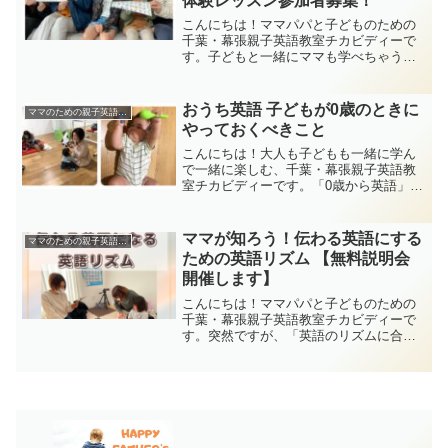
体験レッスン参加者募集！
こんにちは！ママパパと子どものための
千葉・幕張親子英語教室チカビディーで
す。子どもと一緒にママも学べちゃう
「ママのための親子英語レッスン」。
2023年４月末、新クラススタートが決定
しました！おうちで子どもと一緒に英語
おうち英語 子どもが0歳のときに
ママのための親子英語レッスン
を楽しみたい！でも自分は...
やっておくべきこと
こんにちは！大人も子どもも一緒に学ん
で一緒に楽しむ、千葉・幕張親子英語教
室チカビディーです。「0歳から英語」っ
ていうと、ちょっと前までは、日本語も
話せないのに、早すぎない？？なんて声
もよく聞きましたが、最近では「0歳から
ママが知ろう！伝わる英語にする
ママのための親子英語レッスン
の親子英語」というレ...
ための英語リズム 【無料説明会
開催します】
こんにちは！ママパパと子どものための
千葉・幕張親子英語教室チカビディーで
す。突然ですが、「英語のリズムに合わ
せて遊びます♪」と聞いて、どんなことを
イメージしますか？「英語の歌を歌った
り、楽器を鳴らしたりする？」「英語の
歌に合わせて体を動かす...