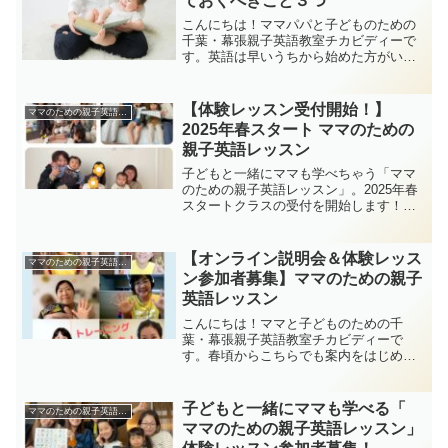
ておくべきこと３つ
こんにちは！ママパパと子どものための
千葉・幕張親子英語教室チカビディーで
す。英語は早いうちから始めた方がいい
そんな声も当たり前のようによく聞くよ
うになりました。先日、「0歳～3歳の習
い事ランキング」という記事を見かけた
【体験レッスン受付開始！】
ママのための親子英語レッスン
のですが、英語・英会話...
2025年春スタート ママのための
親子英語レッスン
子どもと一緒にママも学べちゃう「ママ
のための親子英語レッスン」。2025年春
スタートクラスの受付を開始します！！
※4月or5月スタート予定おうちで子ども
と一緒に英語を楽しみたい！でも自分の
英語に自信がない・・・私の発音を聞か
【オンライン説明会＆体験レッス
ママのための親子英語レッスン
せちゃっていいの...
ン参加者募集】ママのための親子
英語レッスン
こんにちは！ママと子どものための千
葉・幕張親子英語教室チカビディーで
す。春頃からこちらでも案内をはじめ、
トレーニングを受けてきた「ママのため
の親子英語レッスン」。ついに、つい
に、9月開講が決定しました！！
子どもと一緒にママも学べる「
ママのための親子英語レッスン
ママのための親子英語レッスン」