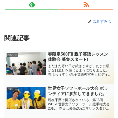
ほみずみほ
関連記事
春限定500円! 親子英語レッスン
お知らせ
体験会 募集スタート!
まだまだ寒い日が続きますが、たまに暖
かな日差しを感じるようになりました。
春はもうすぐ♪親子英語教室チカビディー
では、春を先取りして開催します!"春限定
500円! 親子英語レッスン体験会”
世界女子ソフトボール大会 ボラ
お知らせ
ンティアに参加してきました。
現在千葉で開催されている、第16回
WBSC世界女子ソフトボール選手権大会
2018。昨日は幕張ZOZOマリンスタジア
ムで開催された決勝トーナメントの都市
ボランティアに参加してきました。2020