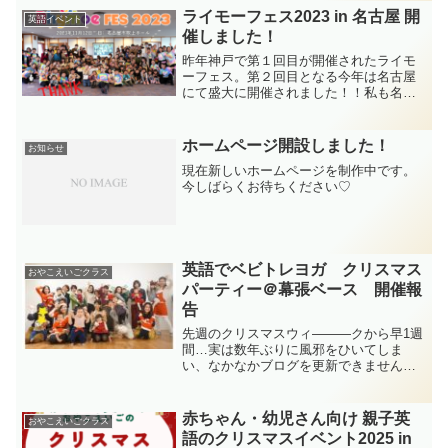
の東京オリンピック・パラリンピックの
ライモーフェス2023 in 名古屋 開
英語イベント
都市ボランティ...
催しました！
昨年神戸で第１回目が開催されたライモ
ーフェス。第２回目となる今年は名古屋
にて盛大に開催されました！！私も名古
屋まで行ってまいりましたー！
ホームページ開設しました！
お知らせ
現在新しいホームページを制作中です。
今しばらくお待ちください♡
英語でベビトレヨガ クリスマス
おやこえいごクラス
パーティー＠幕張ベース 開催報
告
先週のクリスマスウィ―――クから早1週
間…実は数年ぶりに風邪をひいてしま
い、なかなかブログを更新できませんで
した。涙やっぱり健康が第一です。とい
うことで大変遅くなってしまいました
が、とってもとっても楽しかったクリス
赤ちゃん・幼児さん向け 親子英
おやこえいごクラス
マスイベントの様子を少しお...
語のクリスマスイベント2025 in