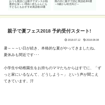
の
おうち英語には親子でダンスが効
雨の日に親子で読む英語絵本6選
0歳
メ英
果的な深～い理由 | 赤ちゃんにも
～0歳から幼児向け～
ハ
子どもにもおすすめ英語歌10選
付
親子で夏フェス2018 予約受付スタート!
2018.07.12
2018.08.08
暑～～～い日が続き、本格的な夏がやってきましたね。
夏休みも間近です･･･
小学生や幼稚園生をお持ちのママたちからはすでに、「ず
っと家にいるなんて、どうしよう～」 という声が聞こえ
てきています。汗