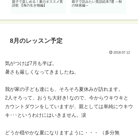
親子で楽しめる！夏のオススメ英
親子で読みたい英語絵本7選 ～秋
雨
語歌 【海の生き物編】
の味覚編～
～0
8月のレッスン予定
2018.07.12
気がつけば7月も半ば。
暑さも厳しくなってきましたね。
我が家の子ども達にも、そろそろ夏休みが訪れます。
2人そろって、おうち大好き! なので、今からウキウキと
カウントダウンをしていますが、親としては単純にウキウ
キ･･･というわけにはいきません。涙
どうか穏やかな夏になりますように・・・ （多分無