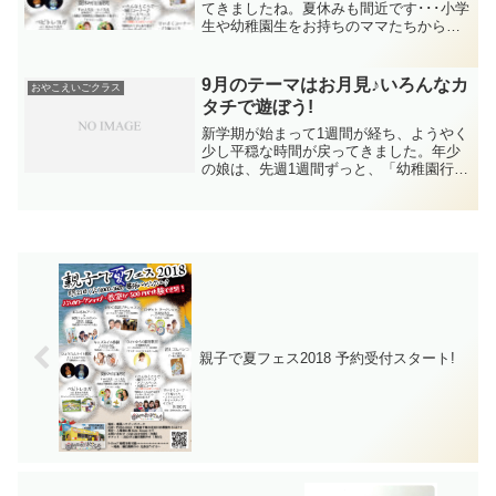
てきましたね。夏休みも間近です･･･小学
生や幼稚園生をお持ちのママたちからは
すでに、「ずっと家にいるなんて、どう
しよう～」 という声が聞こえてきていま
す。汗そんなママ達必見のイベントを開
9月のテーマはお月見♪いろんなカ
おやこえいごクラス
催することとなりま...
タチで遊ぼう!
新学期が始まって1週間が経ち、ようやく
少し平穏な時間が戻ってきました。年少
の娘は、先週1週間ずっと、「幼稚園行き
たくない～!」 と大泣きで、こちらまで泣
きそうになりましたが、今日はニコニコ
でバスに乗ってくれました^^「行きたく
ないなら行かな...
親子で夏フェス2018 予約受付スタート!