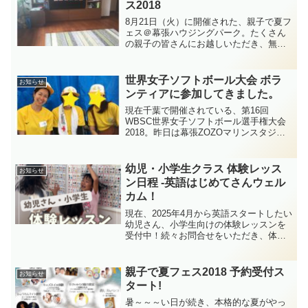
ス2018
8月21日（火）に開催された、親子で夏フ
ェス＠幕張ハウジングパーク。たくさん
の親子の皆さんにお越しいただき、無事
終えることができました。本当にありが
とうございました!!♪当日の様子はこちら
の動画でご覧いただけます♪何人もの講師
世界女子ソフトボール大会 ボラ
お知らせ
の皆さんと一緒...
ンティアに参加してきました。
現在千葉で開催されている、第16回
WBSC世界女子ソフトボール選手権大会
2018。昨日は幕張ZOZOマリンスタジア
ムで開催された決勝トーナメントの都市
ボランティアに参加してきました。2020
の東京オリンピック・パラリンピックの
幼児・小学生クラス 体験レッス
お知らせ
都市ボランティ...
ン日程 ‐英語はじめてさんウェル
カム！
現在、2025年4月から英語スタートしたい
幼児さん、小学生向けの体験レッスンを
受付中！続々お問合せをいただき、体験
レッスンの日程が決定しました！ご都合
の合う方はぜひ、下記日程でご参加くだ
さい。少人数での開催となるため、席が
親子で夏フェス2018 予約受付ス
お知らせ
限られております。...
タート!
暑～～～い日が続き、本格的な夏がやっ