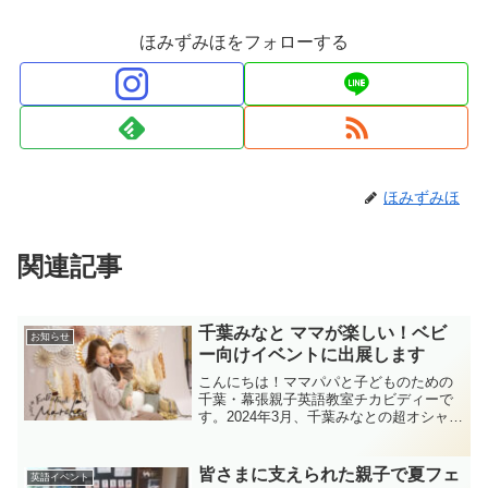
ほみずみほをフォローする
ほみずみほ
関連記事
千葉みなと ママが楽しい！ベビ
お知らせ
ー向けイベントに出展します
こんにちは！ママパパと子どものための
千葉・幕張親子英語教室チカビディーで
す。2024年3月、千葉みなとの超オシャレ
な結婚式場で開催される、ママとベビー
向けのイベント「Fun Fen Fantマルシ
ェ」に、出展が決まりました！！
皆さまに支えられた親子で夏フェ
英語イベント