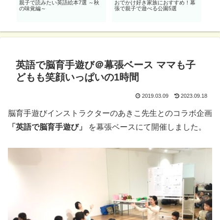
効
親子で読みたい英語絵本7選 ～秋
おでかけ好き家族におすすめ！幕
親子
も
の味覚編～
張で親子で遊べる公園5選
開!
英語で脳育手遊び＠幕張ベース ママも子
どもも笑顔いっぱいの1時間
2019.03.09
2023.09.18
脳育手遊びインストラクターのあきこ先生とのコラボ企画
「英語で脳育手遊び」
を幕張ベースにて開催しました。