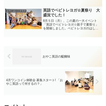
ママさん。「腰もすわってきておでかけ
もしやすくなったから何か習い事したい
な～」「職場復帰までの期間で、我が子
英語でベビトレヨガ☆夏祭り 大
おやこえいごクラス
と楽しめる経験をしたいな...
盛況でした！
8月５日（月）、この夏の一大イベント
「英語でベビトレヨガ☆親子で夏祭り」
を開催しました。ベビトレヨガのはしま
かおり先生との恒例コラボイベント。体
調不良のお休みも多い中、８組の親子の
皆さまにご参加いただき、たくさんの笑
顔あふれる時間となりまし...
おやこ英語の醍醐味
4月ワンコイン体験会 募集スタート! 「お
やこ英語って何するの？」