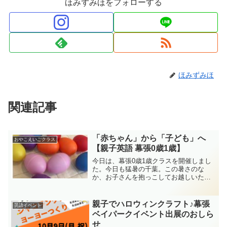
ほみずみほをフォローする
ほみずみほ
関連記事
「赤ちゃん」から「子ども」へ
おやこえいごクラス
【親子英語 幕張0歳1歳】
今日は、幕張0歳1歳クラスを開催しまし
た。今日も猛暑の千葉。この暑さのな
か、お子さんを抱っこしてお越しいただ
いた皆さま、本当にありがとうございま
した。ここまで暑いと、子どもを連れて
出かけるのも一苦労ですね。かと言っ
親子でハロウィンクラフト♪幕張
英語イベント
て、子どもとずっと家の中に...
ベイパークイベント出展のおしら
せ