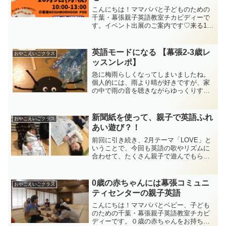
こんにちは！ママパパと子どものための
千葉・幕張親子英語教室チカビディーで
す。イベント出展のご案内です♡来る10
月９日（月・祝）に、幕張Neighborhood
PODで開催されるイベント”POD JAM
2023”にて、ハロウィンワークショ...
英語モードになる 【幕張2-3歳レ
おやこえいごクラス
ッスンレポ】
急に梅雨らしくなってしまいましたね。
個人的には、雨より晴が好きですが、家
の中で雨の音を聴きながらゆっくりする
のもたまにはいいですね。今月のテーマ
は梅雨にちなんでお天気。今日の幕張親
子英語2歳-3歳クラスでは、こんな雨の日
新聞紙を使って、親子で英語ふれ
おやこえいごクラス
にピッタリ！な歌を歌...
あい遊び？！
前回に引き続き、2月テーマ「LOVE」と
いうことで、今回も英語の歌やリズムに
合わせて、たくさん親子で遊んでもらい
ました。前回はママのおひざで歌った、
こちらの英語歌。今回は、新聞紙ボート
に乗って歌いました↓
0歳の赤ちゃんには幕張コミュニ
おやこえいごクラス
ティセンターの親子英語
こんにちは！ママパパとベビー、子ども
のための千葉・幕張親子英語教室チカビ
ディーです。０歳の赤ちゃんをお持ちの