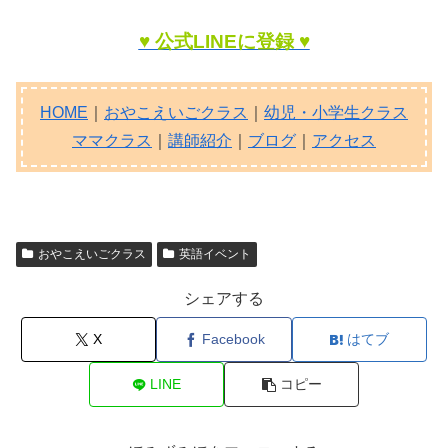
♥ 公式LINEに登録 ♥
HOME
｜
おやこえいごクラス
｜
幼児・小学生クラス
ママクラス
｜
講師紹介
｜
ブログ
｜
アクセス
おやこえいごクラス
英語イベント
シェアする
X
Facebook
はてブ
LINE
コピー