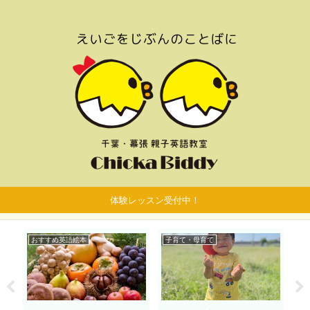
体験レッスン受付中！
おすすめ英語絵本
子育て・母育て
お