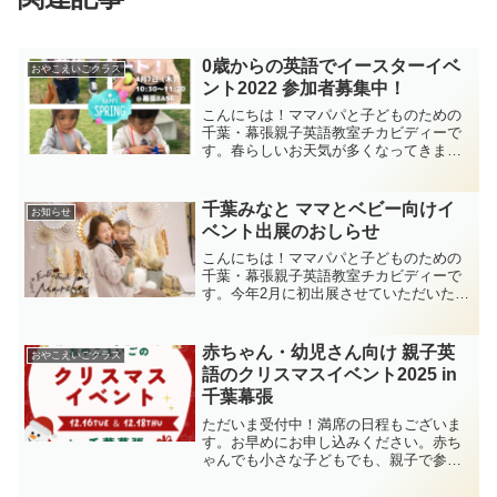
0歳からの英語でイースターイベ
おやこえいごクラス
ント2022 参加者募集中！
こんにちは！ママパパと子どものための
千葉・幕張親子英語教室チカビディーで
す。春らしいお天気が多くなってきまし
たね。春のイベントといえば、イースタ
ー。0歳から3歳の親子さん向け、英語リ
ズムで楽しむ「親子でイースターイベン
千葉みなと ママとベビー向けイ
お知らせ
ト」受付スタートしてお...
ベント出展のおしらせ
こんにちは！ママパパと子どものための
千葉・幕張親子英語教室チカビディーで
す。今年2月に初出展させていただいた、
ママとベビー向けのイベント「Fun Fen
Fantマルシェ」。たくさんの親子さんに
ご参加いただき、「こんなふうに赤ちゃ
赤ちゃん・幼児さん向け 親子英
おやこえいごクラス
んとの生活...
語のクリスマスイベント2025 in
千葉幕張
ただいま受付中！満席の日程もございま
す。お早めにお申し込みください。赤ち
ゃんでも小さな子どもでも、親子で参加
できるクリスマスイベント！親子英語の
クリスマスイベント！！毎年満席になる