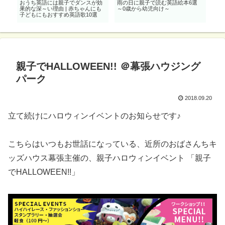
 0
おうち英語には親子でダンスが効
雨の日に親子で読む英語絵本6選
親
め
果的な深～い理由 | 赤ちゃんにも
～0歳から幼児向け～
パー
子どもにもおすすめ英語歌10選
語絵
親子でHALLOWEEN!! ＠幕張ハウジング
パーク
2018.09.20
立て続けにハロウィンイベントのお知らせです♪
こちらはいつもお世話になっている、近所のおばさんちキ
ッズハウス幕張主催の、親子ハロウィンイベント 「親子
でHALLOWEEN!!」