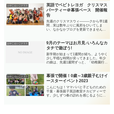
大人気イベント、今年も開催します！ホ
英語でベビトレヨガ クリスマス
おやこえいごクラス
ンモノの英語リズムにこだ...
パーティー＠幕張ベース 開催報
告
先週のクリスマスウィ―――クから早1週
間…実は数年ぶりに風邪をひいてしま
い、なかなかブログを更新できませんで
した。涙やっぱり健康が第一です。とい
うことで大変遅くなってしまいました
が、とってもとっても楽しかったクリス
9月のテーマはお月見♪いろんなカ
おやこえいごクラス
マスイベントの様子を少しお...
タチで遊ぼう!
新学期が始まって1週間が経ち、ようやく
少し平穏な時間が戻ってきました。年少
の娘は、先週1週間ずっと、「幼稚園行き
たくない～!」 と大泣きで、こちらまで泣
きそうになりましたが、今日はニコニコ
でバスに乗ってくれました^^「行きたく
幕張で開催！0歳～3歳親子むけイ
おやこえいごクラス
ないなら行かな...
ースターイベント2023
こんにちは！ママパパと子どものための
千葉・幕張親子英語教室チカビディーで
す。少しずつ春の訪れを感じるようにな
ってきましたね。春、といえば、イース
ター！チカビディーでは今年も親子でイ
ースターイベントを開催します！