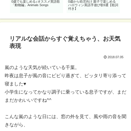
秋
0歳でも楽しめる♪オススメ英語歌
0歳から幼児向け 親子で楽しめる
お
「動物編」Animals Songs
ハロウィン英語手遊び歌6選【歌詞
張で
付き】
リアルな会話からすぐ覚えちゃう、お天気
表現
2018.07.05
嵐のような天気が続いている千葉。
昨夜は息子が風の音にビビり過ぎて、ピッタリ寄り添って
寝ました♥
小学生になってかなり調子に乗っている息子ですが、まだ
まだかわいいですね^^
こんな嵐のような日には、窓の外を見て、風や雨の音を聞
きながら、