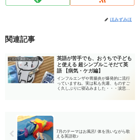
ほみずみほ
関連記事
英語が苦手でも、おうちで子ども
こそだて英語フレーズ
と使える 超シンプルこそだて英
語 【病気・ケガ編】
インフルエンザや胃腸炎が爆発的に流行
っていますね。実は私も先週、ものすご
く久しぶりに寝込みました・・・涙悲し
いかな、体の疲れがなかなか取れないの
がショックで。今年は本気で体を鍛えな
いといけない気がしています。さて、そ
んな1月。毎月紹介してい...
7月のテーマはお風呂! 体を洗いながら歌
える英語歌♪