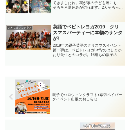
てきましたね。我が家の子ども達にも、
そろそろ夏休みが訪れます。2人そろっ
て、おうち大好き! なので、今からウキウ
キとカウントダウンをしていますが、親
としては単純にウキウキ･･･というわけに
はいきません。...
英語でベビトレヨガ2019 クリ
おやこえいごクラス
スマスパーティーに本物のサンタ
が!
2019年の親子英語のクリスマスイベント
第一弾は、ベビトレヨガLaffyのはしまか
おり先生とのコラボ。16組もの親子の皆
さまにご参加いただき、大大大盛況とな
りました！寒い中お越しいただいた皆さ
ま、本当にありがとうございました！！
親子でハロウィンクラフト♪幕張ベイパー
クイベント出展のおしらせ