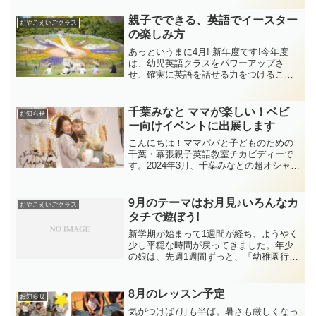
囲気を盛大に楽しみたいと思います♪英語
リズムにこだわるチカビディーならでは
親子でできる、英語でイースター
おやこえいごクラス
のクリスマス。子ど...
の楽しみ方
あっというまに4月! 新年度です!今年度
は、幼児英語クラスをパワーアップさ
せ、確実に英語を話せる力をつけるこ
と。その前段階の親子英語クラスでは、
幼児期の前に親子で英語習慣を作って英
語大好きになること。を目指して、今ま
千葉みなと ママが楽しい！ベビ
お知らせ
で以上に創意工夫していき...
ー向けイベントに出展します
こんにちは！ママパパと子どものための
千葉・幕張親子英語教室チカビディーで
す。2024年3月、千葉みなとの超オシャレ
な結婚式場で開催される、ママとベビー
向けのイベント「Fun Fen Fantマルシ
ェ」に、出展が決まりました！！
9月のテーマはお月見♪いろんなカ
おやこえいごクラス
タチで遊ぼう!
新学期が始まって1週間が経ち、ようやく
少し平穏な時間が戻ってきました。年少
の娘は、先週1週間ずっと、「幼稚園行き
たくない～!」 と大泣きで、こちらまで泣
きそうになりましたが、今日はニコニコ
でバスに乗ってくれました^^「行きたく
8月のレッスン予定
お知らせ
ないなら行かな...
気がつけば7月も半ば。暑さも厳しくなっ