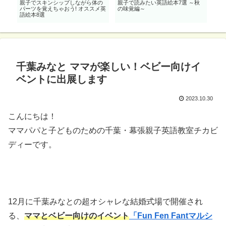
効
親子でスキンシップしながら体の
親子で読みたい英語絵本7選 ～秋
0歳
も
パーツを覚えちゃおう! オススメ英
の味覚編～
「動物
語絵本8選
千葉みなと ママが楽しい！ベビー向けイ
ベントに出展します
2023.10.30
こんにちは！
ママパパと子どものための千葉・幕張親子英語教室チカビ
ディーです。
12月に千葉みなとの超オシャレな結婚式場で開催され
る、
ママとベビー向けのイベント
「Fun Fen Fantマルシ