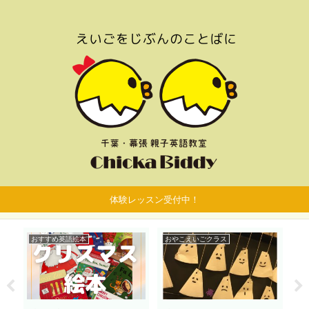
体験レッスン受付中！
おすすめ英語絵本
おやこえいごクラス
お