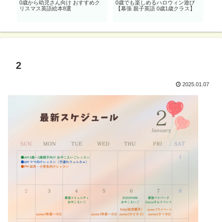
オ
0歳から幼児さん向け おすすめク
0歳でも楽しめるハロウィン遊び
親子
】
リスマス英語絵本8選
【幕張 親子英語 0歳1歳クラス】
開!
2
2025.01.07