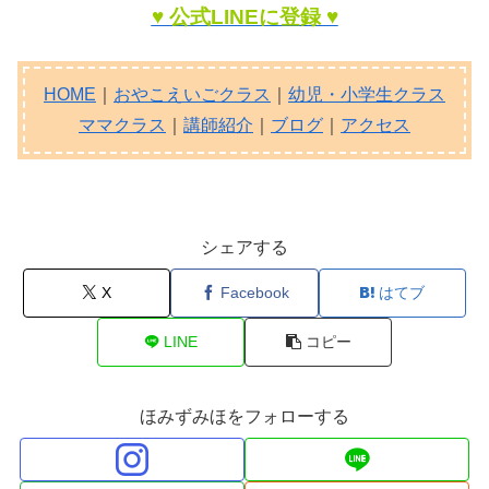
♥ 公式LINEに登録 ♥
HOME
｜
おやこえいごクラス
｜
幼児・小学生クラス
ママクラス
｜
講師紹介
｜
ブログ
｜
アクセス
シェアする
X
Facebook
はてブ
LINE
コピー
ほみずみほをフォローする