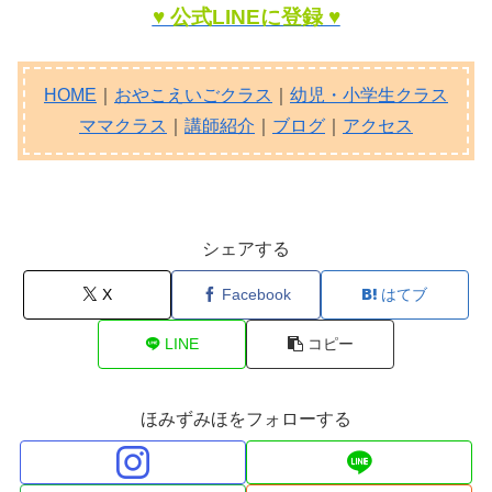
♥ 公式LINEに登録 ♥
HOME
｜
おやこえいごクラス
｜
幼児・小学生クラス
ママクラス
｜
講師紹介
｜
ブログ
｜
アクセス
シェアする
X
Facebook
はてブ
LINE
コピー
ほみずみほをフォローする