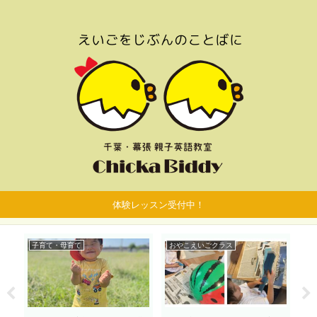
体験レッスン受付中！
子育て・母育て
おやこえいごクラス
お