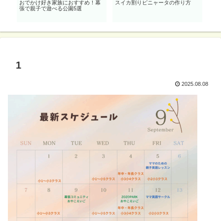
る
おでかけ好き家族におすすめ！幕
スイカ割りピニャータの作り方
0歳
歌詞
張で親子で遊べる公園5選
リス
1
2025.08.08