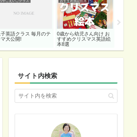
おやこえいごクラス
おすすめ英語絵本
おすすめ
親子英語クラス 毎月のテ
0歳から幼児さん向け お
親子で
ーマ大公開!
すすめクリスマス英語絵
がら体
本8選
ゃおう!
本8選
サイト内検索