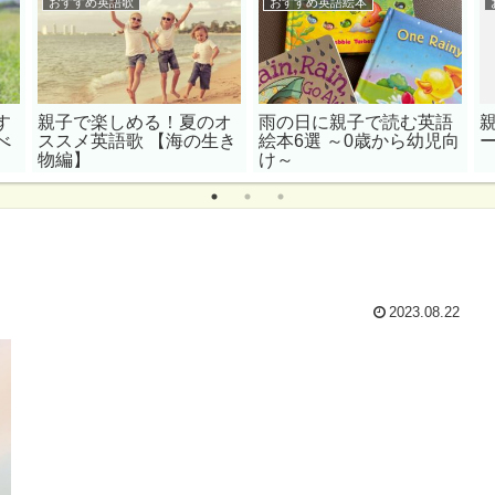
おすすめ英語歌
おすすめ英語絵本
す
親子で楽しめる！夏のオ
雨の日に親子で読む英語
べ
ススメ英語歌 【海の生き
絵本6選 ～0歳から幼児向
物編】
け～
2023.08.22