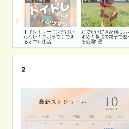
アプリ
子育て・母育て
子育て・母育て
親子でダ
トイレトレーニングはい
おでかけ好き家族にお
深～い理
らない！ズボラでもでき
すめ！幕張で親子で遊
にも子ども
るオマル生活
る公園5選
語歌10選
2