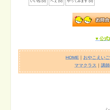
いいね
(
0
)
へぇ
(
0
)
やってみます
(
0
)
♥ 公式
HOME
｜
おやこえいご
ママクラス
｜
講師
シ