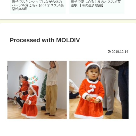
秋
親子でスキンシップしながら体の
親子で楽しめる！夏のオススメ英
英語
パーツを覚えちゃおう! オススメ英
語歌 【海の生き物編】
楽
語絵本8選
Processed with MOLDIV
2019.12.14