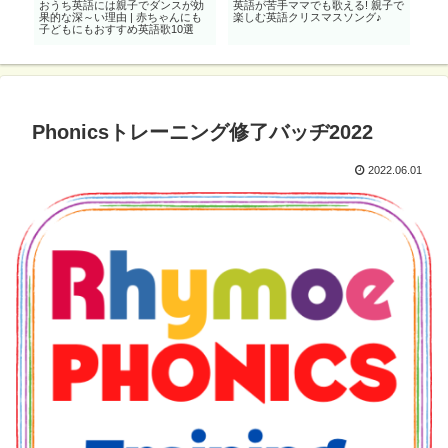
び
おうち英語には親子でダンスが効
英語が苦手ママでも歌える! 親子で
0歳
】
果的な深～い理由 | 赤ちゃんにも
楽しむ英語クリスマスソング♪
「動物
子どもにもおすすめ英語歌10選
Phonicsトレーニング修了バッヂ2022
2022.06.01