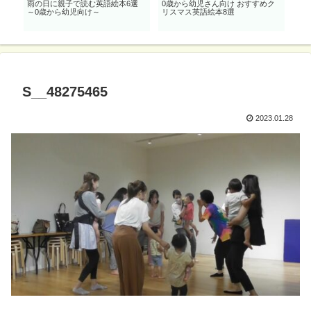
オ
雨の日に親子で読む英語絵本6選
0歳から幼児さん向け おすすめク
0歳
】
～0歳から幼児向け～
リスマス英語絵本8選
「動物
S__48275465
2023.01.28