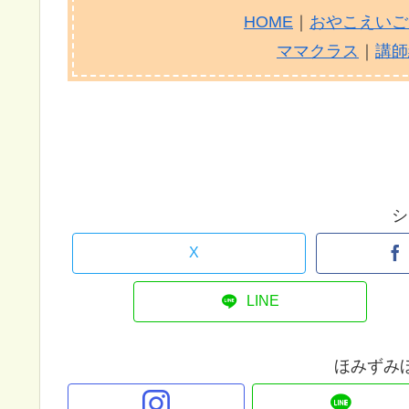
HOME
｜
おやこえいご
ママクラス
｜
講師
シ
X
LINE
ほみずみ