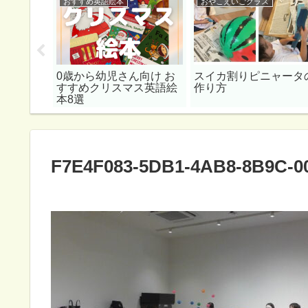
おすすめ英語絵本
おやこえいごクラス
する英語
0歳から幼児さん向け お
スイカ割りピニャータ
【親子英
すすめクリスマス英語絵
作り方
】
本8選
F7E4F083-5DB1-4AB8-8B9C-0