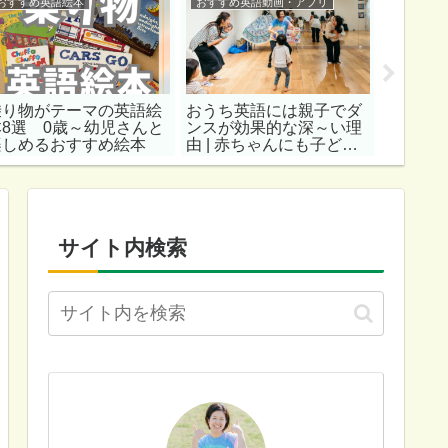
おすすめ英語絵本
おすすめ英語動画・アプリ
おすすめ
乗り物がテーマの英語絵
おうち英語には親子でダ
0歳～幼
本8選 0歳～幼児さんと
ンスが効果的な深～い理
め ハロ
楽しめるおすすめ絵本
由 | 赤ちゃんにも子ども
冊
にもおすすめ英語歌10選
サイト内検索