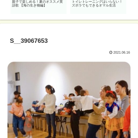
大公
親子で楽しめる！夏のオススメ英
トイレトレーニングはいらない！
0歳
語歌 【海の生き物編】
ズボラでもできるオマル生活
「動物
S__39067653
2021.06.16