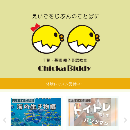
体験レッスン受付中！
おすすめ英語歌
子育て・母育て
お