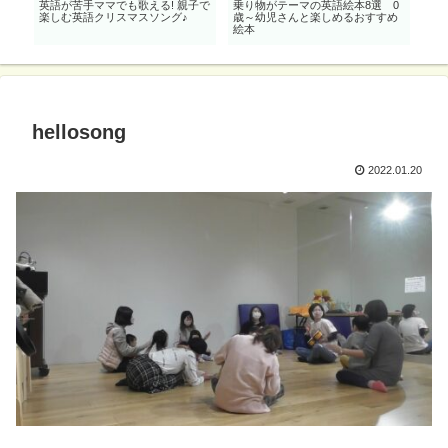
の
英語が苦手ママでも歌える! 親子で
乗り物がテーマの英語絵本8選 0
ト
メ英
楽しむ英語クリスマスソング♪
歳～幼児さんと楽しめるおすすめ
ズ
絵本
hellosong
2022.01.20