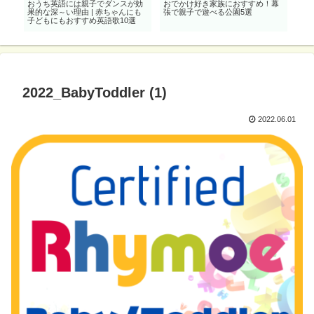
おうち英語には親子でダンスが効
おでかけ好き家族におすすめ！幕
親
果的な深～い理由 | 赤ちゃんにも
張で親子で遊べる公園5選
パー
子どもにもおすすめ英語歌10選
語絵
2022_BabyToddler (1)
2022.06.01