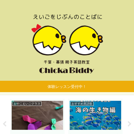
体験レッスン受付中！
おやこえいごクラス
おすすめ英語歌
お