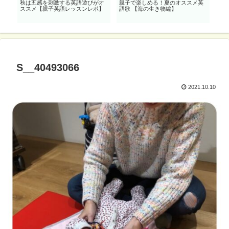
効
秋は五感を刺激する英語遊びがオ
親子で楽しめる！夏のオススメ英
親
も
ススメ【親子英語レッスンレポ】
語歌 【海の生き物編】
語歌
S__40493066
2021.10.10