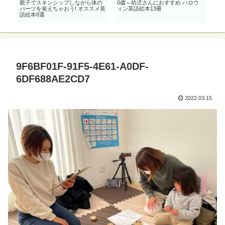
効
親子でスキンシップしながら体の
0歳～幼児さんにおすすめ ハロウ
0
も
パーツを覚えちゃおう! オススメ英
ィン英語絵本13冊
【幕
語絵本8選
9F6BF01F-91F5-4E61-A0DF-
6DF688AE2CD7
2022.03.15