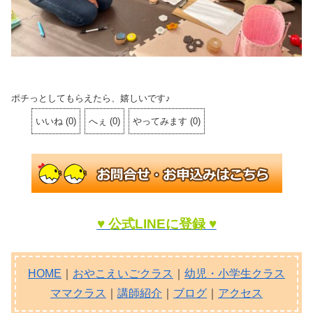
ポチっとしてもらえたら、嬉しいです♪
いいね
(
0
)
へぇ
(
0
)
やってみます
(
0
)
♥ 公式LINEに登録 ♥
HOME
｜
おやこえいごクラス
｜
幼児・小学生クラス
ママクラス
｜
講師紹介
｜
ブログ
｜
アクセス