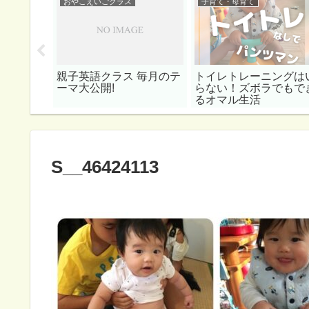
おやこえいごクラス
子育て・母育て
英語絵本
親子英語クラス 毎月のテ
トイレトレーニングは
編～
ーマ大公開!
らない！ズボラでもで
るオマル生活
S__46424113