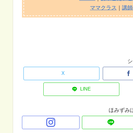
ママクラス
｜
講師
シ
X
LINE
ほみずみ