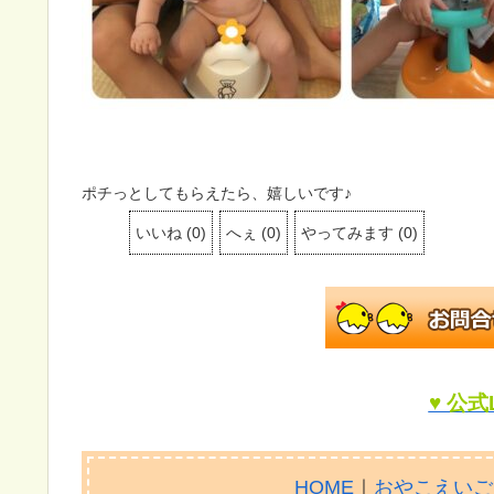
ポチっとしてもらえたら、嬉しいです♪
いいね
(
0
)
へぇ
(
0
)
やってみます
(
0
)
♥ 公式
HOME
｜
おやこえいご