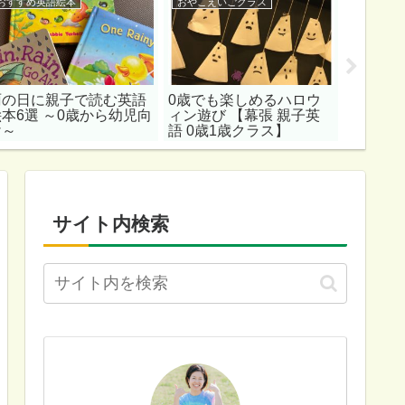
おすすめ英語絵本
おやこえいごクラス
おすすめ
雨の日に親子で読む英語
0歳でも楽しめるハロウ
おうち
絵本6選 ～0歳から幼児向
ィン遊び 【幕張 親子英
ンスが
け～
語 0歳1歳クラス】
由 | 
にもおす
サイト内検索