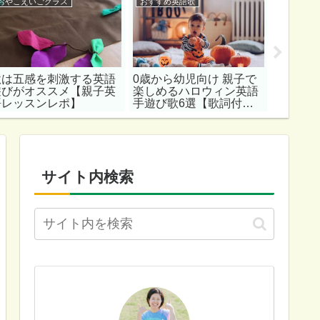
おやこえいごクラス
おすすめ英語歌
おすすめ
秋は五感を刺激する英語
0歳から幼児向け 親子で
親子で
遊びがオススメ【親子英
楽しめるハロウィン英語
ススメ英
語レッスンレポ】
手遊び歌6選【歌詞付
物編】
き】
サイト内検索