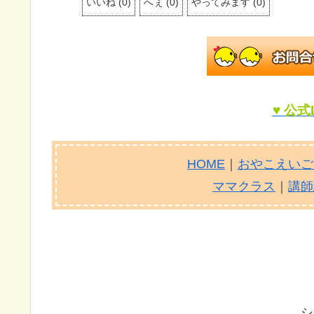
いいね
(
0
)
へぇ
(
0
)
やってみます
(
0
)
♥ 公式
HOME
｜
おやこえいご
ママクラス
｜
講師
シ