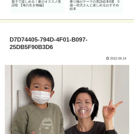
び
親子で楽しめる！夏のオススメ英
乗り物がテーマの英語絵本8選 0
0歳
】
語歌 【海の生き物編】
歳～幼児さんと楽しめるおすすめ
ハ
絵本
付
D7D74405-794D-4F01-B097-
25DB5F90B3D6
2022.06.14