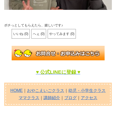
ポチっとしてもらえたら、嬉しいです♪
いいね
(
0
)
へぇ
(
0
)
やってみます
(
0
)
♥ 公式LINEに登録 ♥
HOME
｜
おやこえいごクラス
｜
幼児・小学生クラス
ママクラス
｜
講師紹介
｜
ブログ
｜
アクセス