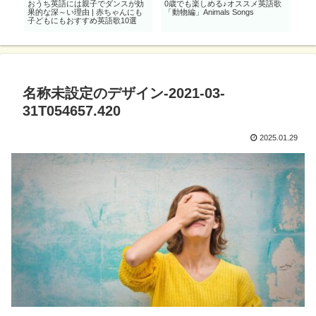
！
おうち英語には親子でダンスが効
0歳でも楽しめる♪オススメ英語歌
乗り
果的な深～い理由 | 赤ちゃんにも
「動物編」Animals Songs
歳
子どもにもおすすめ英語歌10選
絵
名称未設定のデザイン-2021-03-
31T054657.420
2025.01.29