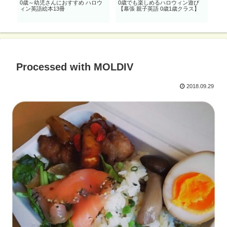
子で
0歳～幼児さんにおすすめ ハロウ
0歳でも楽しめるハロウィン遊び
親
ィン英語絵本13冊
【幕張 親子英語 0歳1歳クラス】
語歌
Processed with MOLDIV
2018.09.29