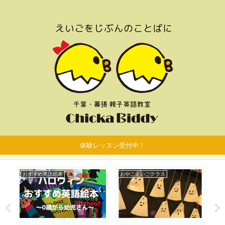
体験レッスン受付中！
おすすめ英語絵本
おやこえいごクラス
お