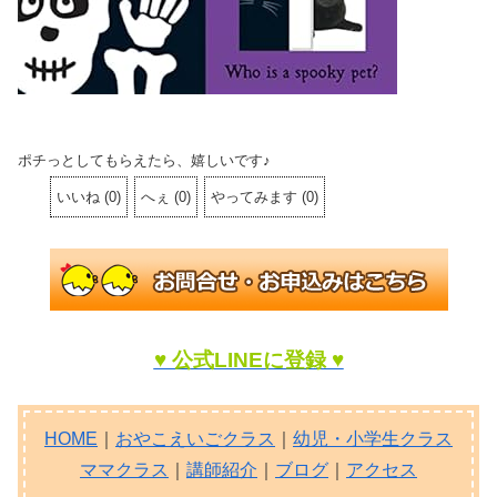
ポチっとしてもらえたら、嬉しいです♪
いいね
(
0
)
へぇ
(
0
)
やってみます
(
0
)
♥ 公式LINEに登録 ♥
HOME
｜
おやこえいごクラス
｜
幼児・小学生クラス
ママクラス
｜
講師紹介
｜
ブログ
｜
アクセス