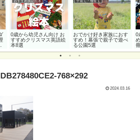
おすすめ英語絵本
子育て・母育て
ダ
0歳から幼児さん向け お
おでかけ好き家族におす
理
すすめクリスマス英語絵
すめ！幕張で親子で遊べ
も
本8選
る公園5選
選
DB278480CE2-768×292
2024.03.16