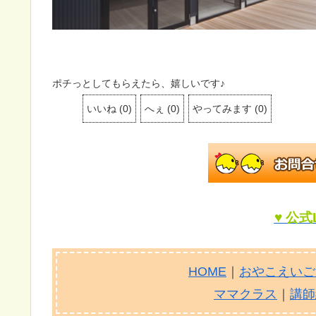
ポチっとしてもらえたら、嬉しいです♪
いいね
(
0
)
へぇ
(
0
)
やってみます
(
0
)
♥ 公式
HOME
｜
おやこえいご
ママクラス
｜
講師