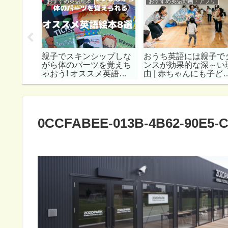
おすすめ英語絵本
おすすめ英語動画・アプリ
する英語
親子でスキンシップしな
おうち英語には親子で
【親子英
がら体のパーツを覚えち
ンスが効果的な深～い
】
ゃおう! オススメ英語絵
由 | 赤ちゃんにも子ど
本8選
にもおすすめ英語歌10
0CCFABEE-013B-4B62-90E5-C