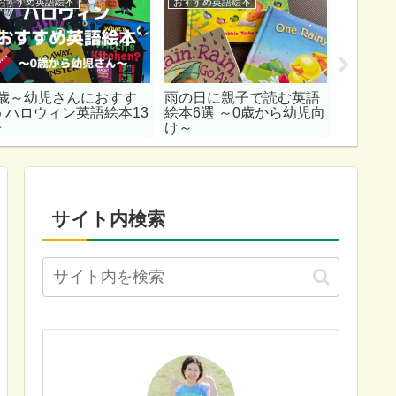
おすすめ英語絵本
おすすめ英語絵本
おすすめ
0歳～幼児さんにおすす
雨の日に親子で読む英語
0歳でも
め ハロウィン英語絵本13
絵本6選 ～0歳から幼児向
メ英語
冊
け～
Animals
サイト内検索