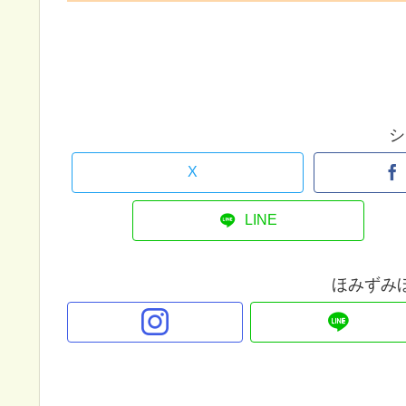
シ
X
LINE
ほみずみ