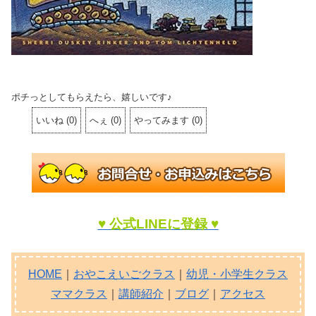
ポチっとしてもらえたら、嬉しいです♪
いいね
(
0
)
へぇ
(
0
)
やってみます
(
0
)
♥ 公式LINEに登録 ♥
HOME
｜
おやこえいごクラス
｜
幼児・小学生クラス
ママクラス
｜
講師紹介
｜
ブログ
｜
アクセス