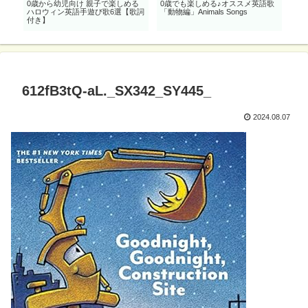
子で
0歳から幼児向け 親子で楽しめる
0歳でも楽しめる♪オススメ英語歌
ス
ハロウィン英語手遊び歌6選【歌詞
「動物編」Animals Songs
付き】
612fB3tQ-aL._SX342_SY445_
2024.08.07