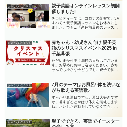
催されています。ベビーマッサージ、ベ
親子英語オンラインレッスン初開
おやこえいごクラス
ビトレヨガ、ファースト...
催しました!
チカビディーでは、コロナの影響で、3月
すべての親子英語レッスンをお休みにし
ました。でも…「産休前最後のレッスン
だったのに…」「ずっと通ってくれた皆
さんに何のご挨拶もできないまま、産休
に入るのか…」とモヤモヤが消えず。初
赤ちゃん・幼児さん向け 親子英
おやこえいごクラス
のオンラインレッスンを...
語のクリスマスイベント2025 in
千葉幕張
ただいま受付中！満席の日程もございま
す。お早めにお申し込みください。赤ち
ゃんでも小さな子どもでも、親子で参加
できるクリスマスイベント！親子英語の
クリスマスイベント！！毎年満席になる
大人気イベント、今年も開催します！ホ
7月のテーマはお風呂! 体を洗いな
おやこえいごクラス
ンモノの英語リズムにこだ...
がら歌える英語歌♪
すっかり真夏日ですね。夏は大好きです
が、暑すぎるとやはり体力を消耗します
ね。たいした運動をしていなくても、夕
方になると体がクタクタです･･･汗そんな
暑い7月のレッスンテーマは「お風呂」。
湯船のなかで歌える歌や、体を洗いなが
親子でできる、英語でイースター
おやこえいごクラス
ら体のいろんな場所...
の楽しみ方