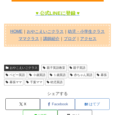
♥ 公式LINEに登録 ♥
HOME
｜
おやこえいごクラス
｜
幼児・小学生クラス
ママクラス
｜
講師紹介
｜
ブログ
｜
アクセス
おやこえいごクラス
親子英語教室
親子英語
ベビー英語
０歳英語
１歳英語
赤ちゃん英語
幕張
幕張ママ
千葉ママ
幼児英語
シェアする
X
Facebook
はてブ