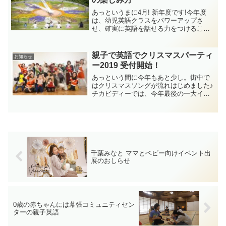
あっというまに4月! 新年度です!今年度
は、幼児英語クラスをパワーアップさ
せ、確実に英語を話せる力をつけるこ
と。その前段階の親子英語クラスでは、
幼児期の前に親子で英語習慣を作って英
語大好きになること。を目指して、今ま
親子で英語でクリスマスパーティ
お知らせ
で以上に創意工夫していき...
ー2019 受付開始！
あっという間に今年もあと少し。街中で
はクリスマスソングが流れはじめました♪
チカビディーでは、今年最後の一大イベ
ント、親子で英語でクリスマスパーティ
ーを開催します！英語が苦手なママでも
歌える簡単クリスマスソングをはじめ、
クリスマス手遊び、小さ...
千葉みなと ママとベビー向けイベント出
展のおしらせ
0歳の赤ちゃんには幕張コミュニティセン
ターの親子英語