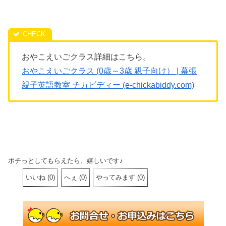
おやこえいごクラス詳細はこちら。
おやこえいごクラス (0歳～3歳 親子向け） | 幕張
親子英語教室 チカビディー (e-chickabiddy.com)
ポチっとしてもらえたら、嬉しいです♪
いいね
(
0
)
へぇ
(
0
)
やってみます
(
0
)