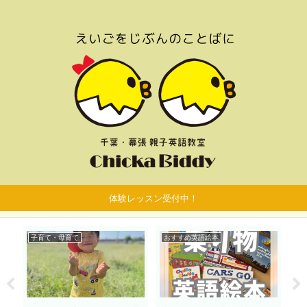
体験レッスン受付中！
子育て・母育て
おすすめ英語絵本
お