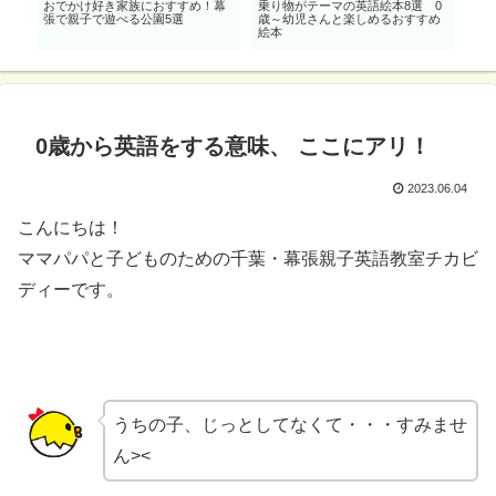
の
おでかけ好き家族におすすめ！幕
乗り物がテーマの英語絵本8選 0
0
メ英
張で親子で遊べる公園5選
歳～幼児さんと楽しめるおすすめ
【幕
絵本
0歳から英語をする意味、 ここにアリ！
2023.06.04
こんにちは！
ママパパと子どものための千葉・幕張親子英語教室チカビ
ディーです。
うちの子、じっとしてなくて・・・すみませ
ん><